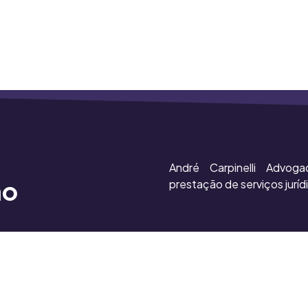
André Carpinelli Advoga
ão
prestação de serviços juríd