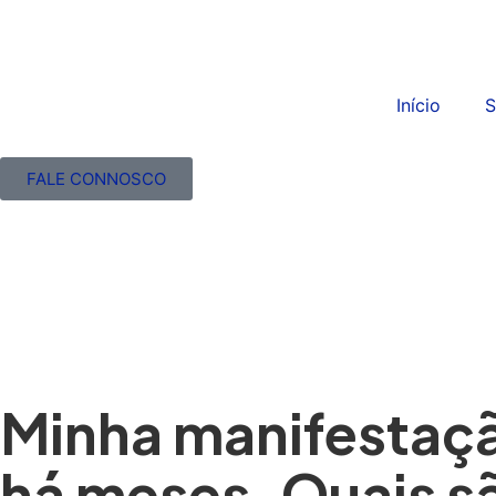
Início
S
FALE CONNOSCO
Minha manifestaçã
há meses. Quais s